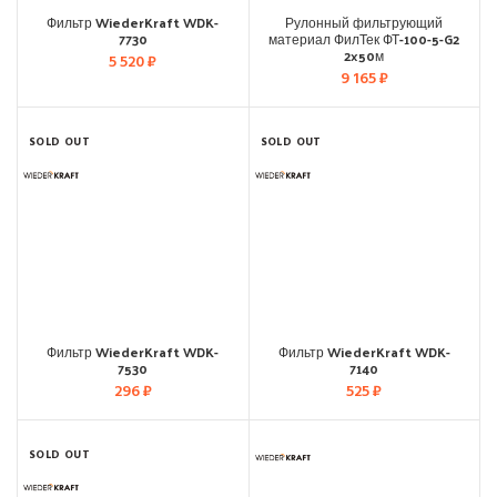
Фильтр WiederKraft WDK-
Рулонный фильтрующий
7730
материал ФилТек ФТ-100-5-G2
2×50м
5 520
₽
9 165
₽
SOLD OUT
SOLD OUT
Фильтр WiederKraft WDK-
Фильтр WiederKraft WDK-
7530
7140
296
₽
525
₽
SOLD OUT