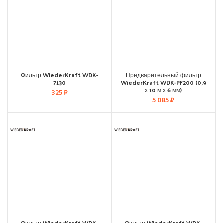
Фильтр WiederKraft WDK-
Предварительный фильтр
7130
WiederKraft WDK-PF200 (0,9
х 10 м х 6 мм)
325
₽
5 085
₽
Фильтр WiederKraft WDK-
Фильтр WiederKraft WDK-