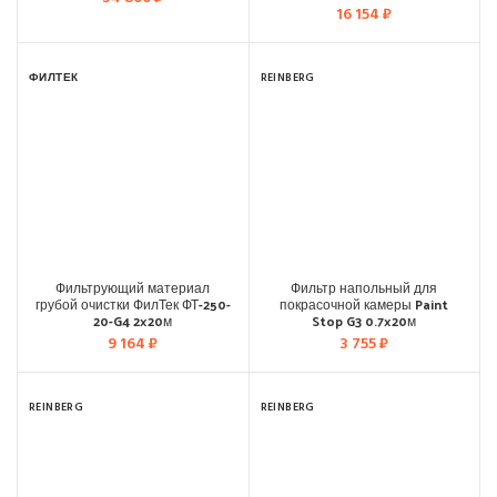
16 154
₽
ФИЛТЕК
REINBERG
Фильтрующий материал
Фильтр напольный для
грубой очистки ФилТек ФТ-250-
покрасочной камеры Paint
20-G4 2×20м
Stop G3 0.7×20м
9 164
₽
3 755
₽
REINBERG
REINBERG