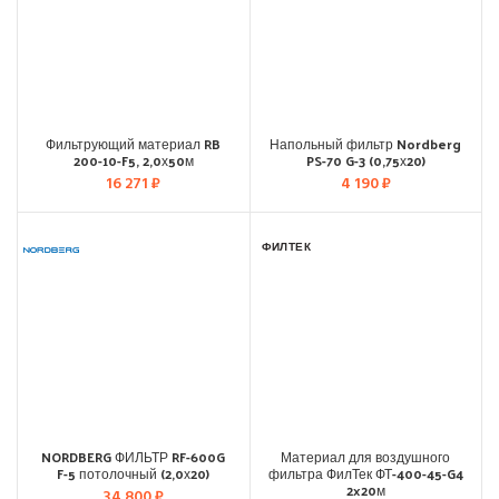
Фильтрующий материал RB
Напольный фильтр Nordberg
200-10-F5, 2,0х50м
PS-70 G-3 (0,75х20)
16 271
₽
4 190
₽
ФИЛТЕК
NORDBERG ФИЛЬТР RF-600G
Материал для воздушного
F-5 потолочный (2,0х20)
фильтра ФилТек ФТ-400-45-G4
2×20м
34 800
₽