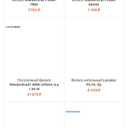
7830
65049
2 553
₽
1 208
₽
Потолочный фильтр
Фильтр напольный 1,0х20м,
WiederKraft WDK-CIF600 (1,5
PS-70, G3
х 20 м)
4 038
₽
31 075
₽