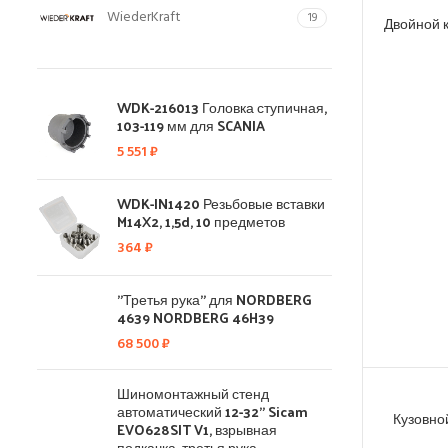
WiederKraft
19
Двойной к
WDK-216013 Головка ступичная,
103-119 мм для SCANIA
5 551
₽
WDK-IN1420 Резьбовые вставки
M14X2, 1,5d, 10 предметов
364
₽
"Третья рука" для NORDBERG
4639 NORDBERG 46H39
68 500
₽
Шиномонтажный стенд
автоматический 12-32" Sicam
Кузовно
EVO628SIT V1, взрывная
подкачка, третья рука