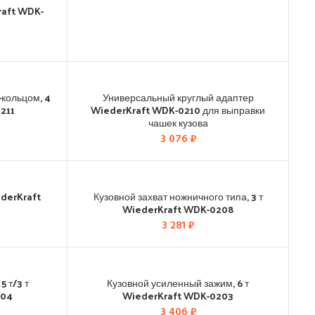
raft WDK-
-кольцом, 4
Универсальный круглый адаптер
211
WiederKraft WDK-0210 для выправки
чашек кузова
3 076
₽
ederKraft
Кузовной захват ножничного типа, 3 т
WiederKraft WDK-0208
3 281
₽
5 т/3 т
Кузовной усиленный зажим, 6 т
204
WiederKraft WDK-0203
3 406
₽