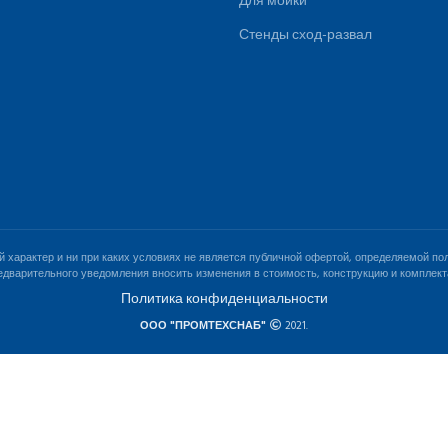
Для мойки
Стенды сход-развал
характер и ни при каких условиях не является публичной офертой, определяемой пол
едварительного уведомления вносить изменения в стоимость, конструкцию и комплек
Политика конфиденциальности
ООО "ПРОМТЕХСНАБ"
2021.