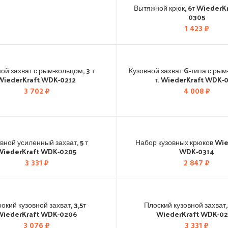
Вытяжной крюк, 6т WiederK
0305
1 423
₽
ой захват с рым-кольцом, 3 т
Кузовной захват G-типа с рым
WiederKraft WDK-0212
т. WiederKraft WDK-0
3 702
₽
4 008
₽
вной усиленный захват, 5 т
Набор кузовных крюков Wi
WiederKraft WDK-0205
WDK-0314
3 331
₽
2 847
₽
окий кузовной захват, 3,5т
Плоский кузовной захват, 
WiederKraft WDK-0206
WiederKraft WDK-0
3 076
₽
3 331
₽