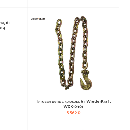
я, 6 т
304
Тяговая цепь с крюком, 6 т WiederKraft
WDK-0301
5 562
₽