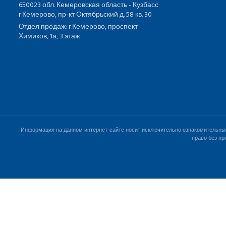
650023 обл. Кемеровская область - Кузбасс
г.Кемерово, пр-кт Октябрьский д. 58 кв. 30
Отдел продаж: г.Кемерово, проспект
Химиков, 1а, 3 этаж
Информация на данном интернет-сайте носит исключительно ознакомительный 
право без пр