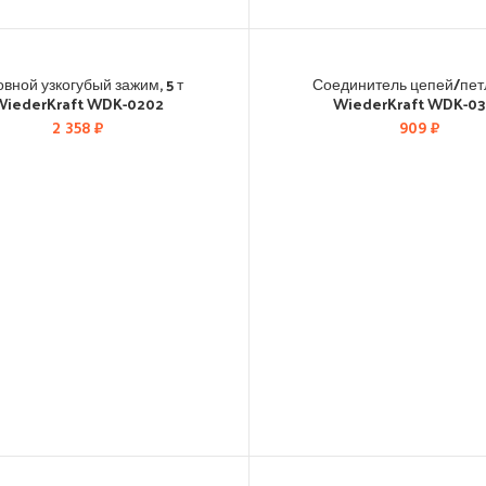
овной узкогубый зажим, 5 т
Соединитель цепей/петл
WiederKraft WDK-0202
WiederKraft WDK-0
2 358
₽
909
₽