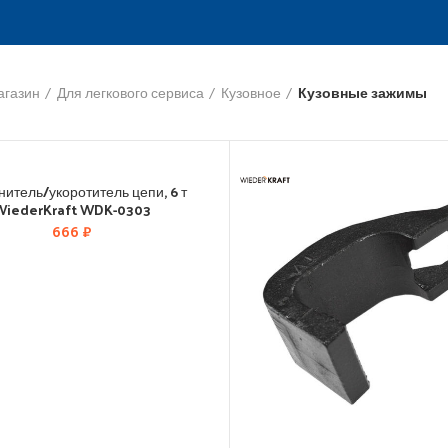
агазин
Для легкового сервиса
Кузовное
Кузовные зажимы
итель/укоротитель цепи, 6 т
WiederKraft WDK-0303
666
₽