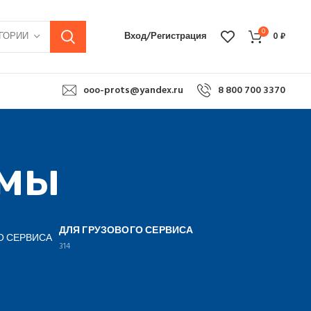
0
ГОРИИ
Вход/Регистрация
0
₽
ooo-prots@yandex.ru
8 800 700 3370
имы
ДЛЯ ГРУЗОВОГО СЕРВИСА
314