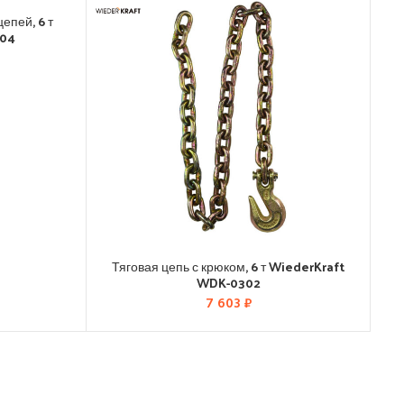
епей, 6 т
504
Тяговая цепь с крюком, 6 т WiederKraft
WDK-0302
7 603
₽