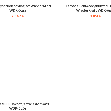
узовной захват, 5 т WiederKraft
Тяговая цепь/соединитель ц
WDK-0213
WiederKraft WDK-0
7 347
₽
1 851
₽
й мини-захват, 3 т WiederKraft
WDK-0201