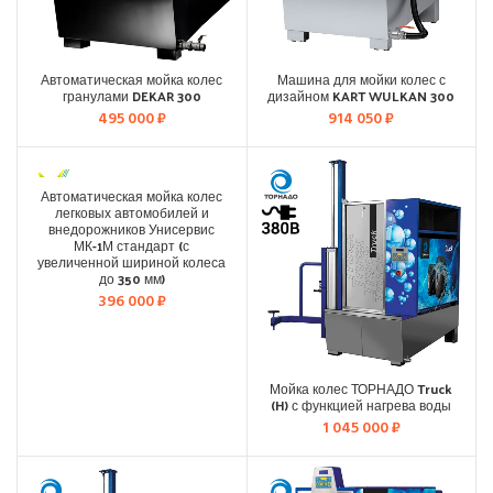
Автоматическая мойка колес
Машина для мойки колес с
гранулами DEKAR 300
дизайном KART WULKAN 300
495 000
₽
914 050
₽
Автоматическая мойка колес
легковых автомобилей и
внедорожников Унисервис
МК-1М стандарт (с
увеличенной шириной колеса
до 350 мм)
396 000
₽
Мойка колес ТОРНАДО Truck
(H) с функцией нагрева воды
1 045 000
₽