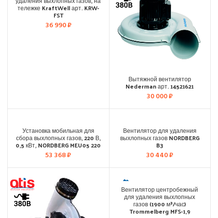
удаления выхлопных газов, на
тележке KraftWell арт. KRW-
FST
36 990
₽
Вытяжной вентилятор
Nederman арт. 14521621
30 000
₽
Установка мобильная для
Вентилятор для удаления
сбора выхлопных газов, 220 В,
выхлопных газов NORDBERG
0,5 кВт, NORDBERG MEU05 220
B3
53 368
₽
30 440
₽
Вентилятор центробежный
для удаления выхлопных
газов (1900 м³/час)
Trommelberg MFS-1,9