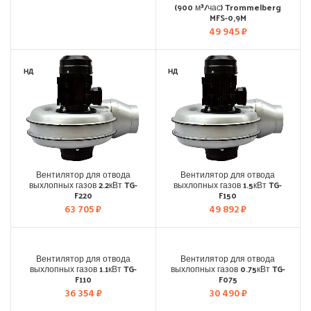
(900 м³/час) Trommelberg
MFS-0,9M
49 945
₽
НД
НД
Вентилятор для отвода
Вентилятор для отвода
выхлопных газов 2.2кВт TG-
выхлопных газов 1.5кВт TG-
F220
F150
63 705
₽
49 892
₽
НД
НД
Вентилятор для отвода
Вентилятор для отвода
выхлопных газов 1.1кВт TG-
выхлопных газов 0.75кВт TG-
F110
F075
36 354
₽
30 490
₽