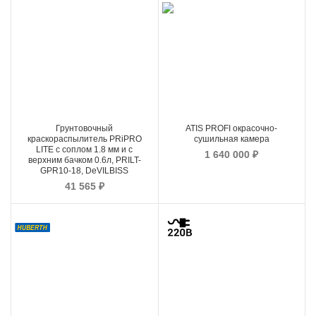
Грунтовочный
ATIS PROFI окрасочно-
краскораспылитель PRiPRO
сушильная камера
LITE с соплом 1.8 мм и с
1 640 000
₽
верхним бачком 0.6л, PRILT-
GPR10-18, DeVILBISS
41 565
₽