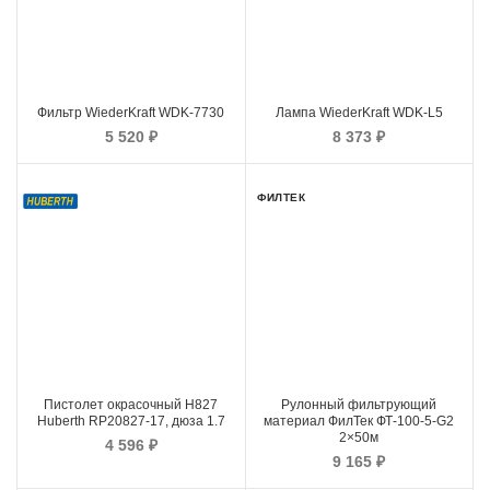
Фильтр WiederKraft WDK-7730
Лампа WiederKraft WDK-L5
5 520
₽
8 373
₽
ФИЛТЕК
Пистолет окрасочный H827
Рулонный фильтрующий
Huberth RP20827-17, дюза 1.7
материал ФилТек ФТ-100-5-G2
2×50м
4 596
₽
9 165
₽