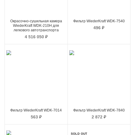
Окрасочно-сушильная камера
Фильтр WiederKraft WDK-7540
WiederKraft WDK-210H для
496
₽
легкового автотранспорта
4 516 050
₽
Фильтр WiederKraft WDK-7014
Фильтр WiederKraft WDK-7840
563
₽
2 872
₽
SOLD OUT