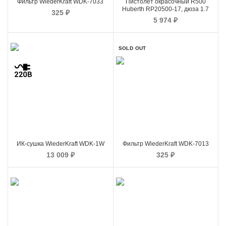
Фильтр WiederKraft WDK-7033
Пистолет окрасочный R500
Huberth RP20500-17, дюза 1.7
325
₽
5 974
₽
SOLD OUT
ИК-сушка WiederKraft WDK-1W
Фильтр WiederKraft WDK-7013
13 009
₽
325
₽