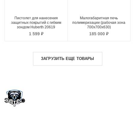
Пистолет для нанесения
Малогабаритная печь
защитных покрытий с гибким
полимеризации (рабочая зона
зондом Huberth 20619
700х700х630)
1 599
₽
185 000
₽
ЗАГРУЗИТЬ ЕЩЕ ТОВАРЫ
Официальный дилер шиномонтажного и автосервисного
оборудования. Широкий ассортимент продукции от
проверенных производителей. Осуществляем продажу по
всей России.