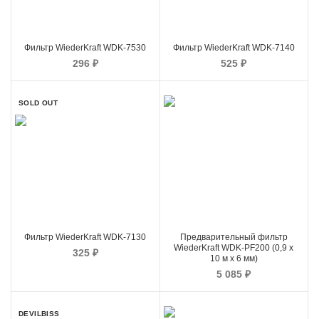
Фильтр WiederKraft WDK-7530
Фильтр WiederKraft WDK-7140
296
₽
525
₽
SOLD OUT
Фильтр WiederKraft WDK-7130
Предварительный фильтр
WiederKraft WDK-PF200 (0,9 х
325
₽
10 м х 6 мм)
5 085
₽
DEVILBISS