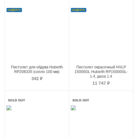
Пистолет для обдува Huberth
Пистолет окрасочный HVLP
RP208335 (сопло 100 мм)
15000GL Huberth RP15000GL-
1.4, дюза 1.4
342
₽
11 747
₽
SOLD OUT
SOLD OUT