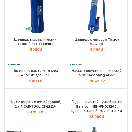
Цилиндр гидравлический
Цилиндр с насосом T01103
высокий 30т T06030B
AE&T 3т
15 290
₽
4 490
₽
Цилиндр с насосом T01208
Насос пневмогидравлический
AE&T 8т двойной
6.8л T08009P-3 AE&T
6 490
₽
24 490
₽
CAR-TOOL
HARRISON
Насос гидравлический ручной,
Гидравлический ручной насос
2,5 л CAR-TOOL CT-E1129
Harrison HRH-PM013200,
однополостной, 700 бар, 2,7 л
28 990
₽
23 000
₽