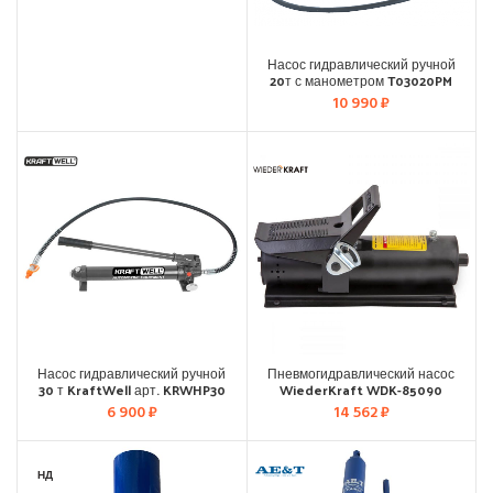
Насос гидравлический ручной
20т с манометром T03020PM
10 990
₽
Насос гидравлический ручной
Пневмогидравлический насос
30 т KraftWell арт. KRWHP30
WiederKraft WDK-85090
6 900
₽
14 562
₽
НД