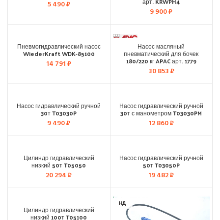
арт. KRWPH4
5 490
₽
9 900
₽
Пневмогидравлический насос
Насос масляный
WiederKraft WDK-85100
пневматический для бочек
180/220 кг APAC арт. 1779
14 791
₽
30 853
₽
НД
НД
Насос гидравлический ручной
Насос гидравлический ручной
30т T03030P
30т с манометром T03030PM
9 490
₽
12 860
₽
НД
НД
Цилиндр гидравлический
Насос гидравлический ручной
низкий 50т T05050
50т T03050P
20 294
₽
19 482
₽
НД
НД
Цилиндр гидравлический
низкий 100т T05100