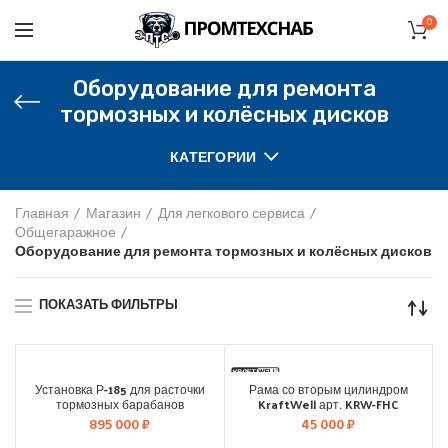
0
Оборудование для ремонта
тормозных и колёсных дисков
КАТЕГОРИИ
Главная
Магазин
Для легкового сервиса
Общегаражное
Оборудование для ремонта тормозных и колёсных дисков
ПОКАЗАТЬ ФИЛЬТРЫ
АВТОСПЕЦОБО
Установка Р-185 для расточки
Рама со вторым цилиндром
РУДОВАНИЕ
тормозных барабанов
KraftWell арт. KRW-FHC
895 000
₽
45 000
₽