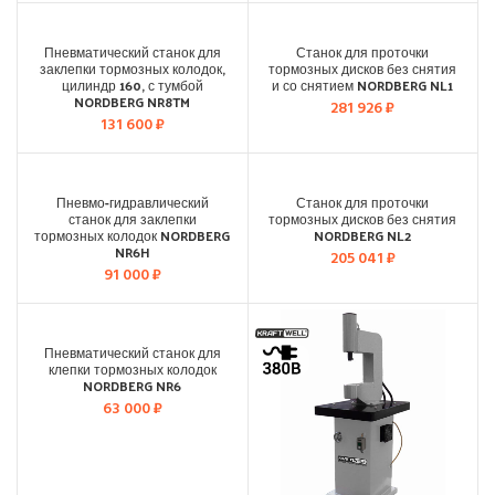
Пневматический станок для
Станок для проточки
заклепки тормозных колодок,
тормозных дисков без снятия
цилиндр 160, с тумбой
и со снятием NORDBERG NL1
NORDBERG NR8TM
281 926
₽
131 600
₽
Пневмо-гидравлический
Станок для проточки
станок для заклепки
тормозных дисков без снятия
тормозных колодок NORDBERG
NORDBERG NL2
NR6H
205 041
₽
91 000
₽
Пневматический станок для
клепки тормозных колодок
NORDBERG NR6
63 000
₽