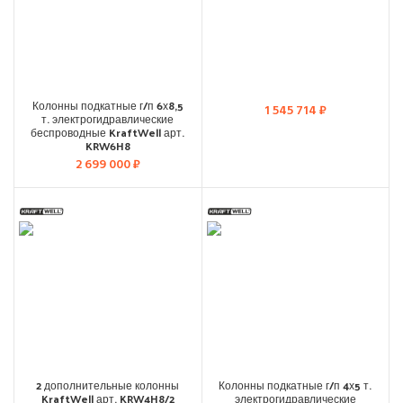
Колонны подкатные г/п 6х8,5
1 545 714
₽
т. электрогидравлические
беспроводные KraftWell арт.
KRW6H8
2 699 000
₽
2 дополнительные колонны
Колонны подкатные г/п 4х5 т.
KraftWell арт. KRW4H8/2
электрогидравлические