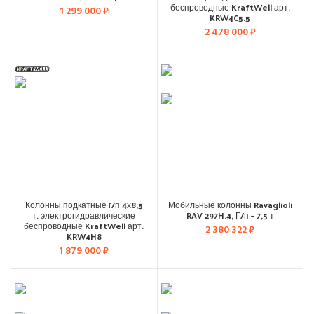
беспроводные KraftWell арт.
1 299 000
₽
KRW4C5.5
2 478 000
₽
Колонны подкатные г/п 4х8,5
Мобильные колонны Ravaglioli
т. электрогидравлические
RAV 297H.4, Г/п – 7,5 т
беспроводные KraftWell арт.
2 380 322
₽
KRW4H8
1 879 000
₽