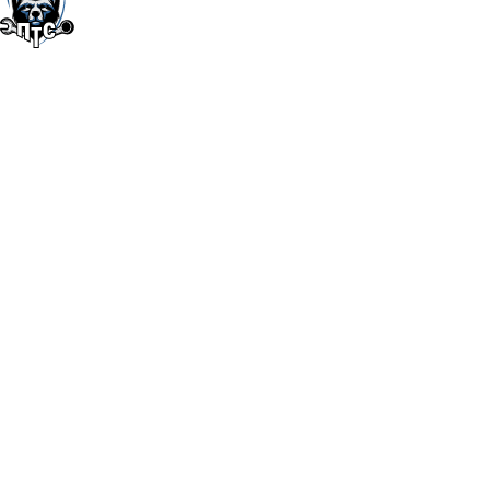
Официальный дилер шиномонтажного и автосервисного
оборудования. Широкий ассортимент продукции от проверенных
производителей. Осуществляем продажу по всей России.
ООО «ПТС»
ИНН/ОГРН 4205398044/1214200008802
650023 обл. Кемеровская область - Кузбасс г.Кемерово, пр-кт
Октябрьский д. 58 кв. 30
Отдел продаж: г.Кемерово, проспект Химиков, 1а, 3 этаж